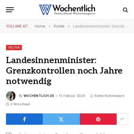
YOU ARE AT:
Home
»
Politik
»
Landesinnenminister: Grenzkontrollen noch Jahre notwendig
POLITIK
Landesinnenminister:
Grenzkontrollen noch Jahre
notwendig
By
WOCHENTLICH.DE
15 Februar 2024
Keine Kommentare
2 Mins Read