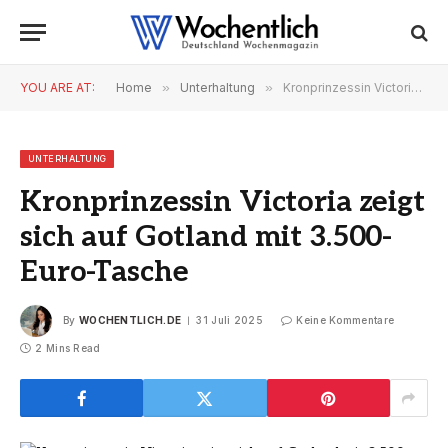
YOU ARE AT:
Home
»
Unterhaltung
»
Kronprinzessin Victoria zeigt sich auf Gotland mit 3.500-Euro-Tasche
UNTERHALTUNG
Kronprinzessin Victoria zeigt
sich auf Gotland mit 3.500-
Euro-Tasche
By
WOCHENTLICH.DE
31 Juli 2025
Keine Kommentare
2 Mins Read