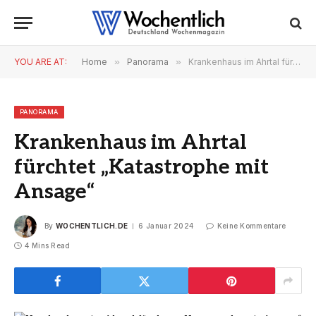
YOU ARE AT:
Home
»
Panorama
»
Krankenhaus im Ahrtal fürchtet „Katastrophe mit Ansage“
PANORAMA
Krankenhaus im Ahrtal
fürchtet „Katastrophe mit
Ansage“
By
WOCHENTLICH.DE
6 Januar 2024
Keine Kommentare
4 Mins Read