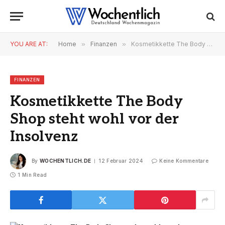
YOU ARE AT:
Home
»
Finanzen
»
Kosmetikkette The Body Shop steht wohl vor der Insolvenz
FINANZEN
Kosmetikkette The Body
Shop steht wohl vor der
Insolvenz
By
WOCHENTLICH.DE
12 Februar 2024
Keine Kommentare
1 Min Read