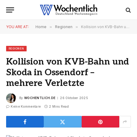
YOU ARE AT:
Home
»
Regionen
»
Kollision von KVB-Bahn und Skoda in Ossendorf – mehrere Verletzte
REGIONEN
Kollision von KVB-Bahn und
Skoda in Ossendorf –
mehrere Verletzte
By
WOCHENTLICH.DE
26 Oktober 2025
Keine Kommentare
2 Mins Read