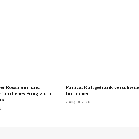
bei Rossmann und
Punica: Kultgetränk verschwin
efährliches Fungizid in
für immer
ha
7 August 2026
6