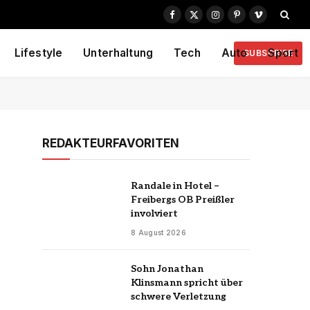
Facebook
X
Instagram
Pinterest
Vimeo
(Twitter)
Lifestyle
Unterhaltung
Tech
Auto
Sport
SUBSCRIBE
REDAKTEURFAVORITEN
Randale in Hotel –
Freibergs OB Preißler
involviert
8 August 2026
Sohn Jonathan
Klinsmann spricht über
schwere Verletzung