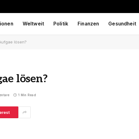
ionen
Weltweit
Politik
Finanzen
Gesundheit
Aufgae lösen?
ae lösen?
entare
1 Min Read
erest