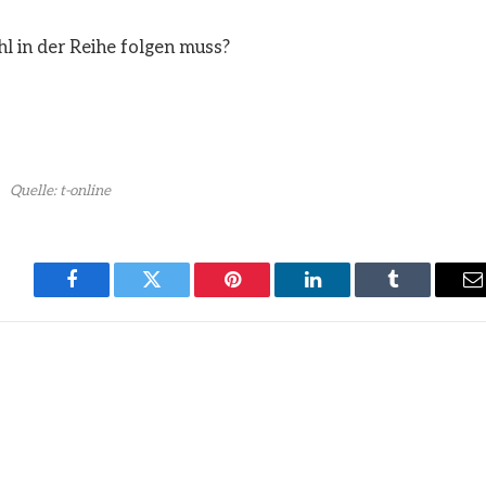
hl in der Reihe folgen muss?
Quelle: t-online
Facebook
Twitter
Pinterest
LinkedIn
Tumblr
E