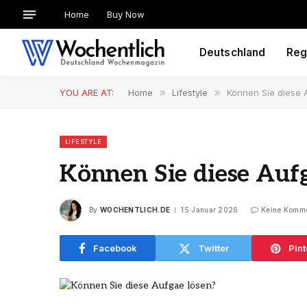
Home
Buy Now
Deutschland
Reg
YOU ARE AT:
Home
»
Lifestyle
»
Können Sie diese 
LIFESTYLE
Können Sie diese Aufg
By
WOCHENTLICH.DE
15 Januar 2026
Keine Komm
Facebook
Twitter
Pint