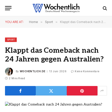
YOU ARE AT:
Home
»
Sport
»
Klappt das Comeback nach 24 Jahren gegen Australien?
SPORT
Klappt das Comeback nach
24 Jahren gegen Australien?
By
WOCHENTLICH.DE
13 Juni 2026
Keine Kommentare
2 Mins Read