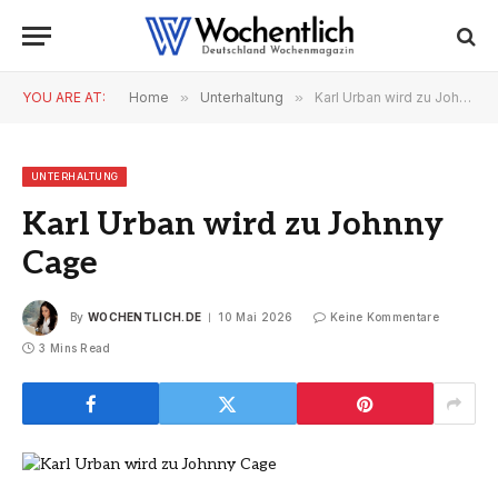
YOU ARE AT:
Home
»
Unterhaltung
»
Karl Urban wird zu Johnny Cage
UNTERHALTUNG
Karl Urban wird zu Johnny
Cage
By
WOCHENTLICH.DE
10 Mai 2026
Keine Kommentare
3 Mins Read