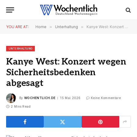
YOU ARE AT:
Home
»
Unterhaltung
»
Kanye West: Konzert wegen Sicherheitsbedenken abgesagt
UNTERHALTUNG
Kanye West: Konzert wegen
Sicherheitsbedenken
abgesagt
By
WOCHENTLICH.DE
15 Mai 2026
Keine Kommentare
2 Mins Read