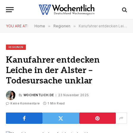
YOU ARE AT:
Home
»
Regionen
»
Kanufahrer entdecken Leiche in der Alster – Todesursache unklar
REGIONEN
Kanufahrer entdecken
Leiche in der Alster –
Todesursache unklar
By
WOCHENTLICH.DE
23 November 2025
Keine Kommentare
1 Min Read