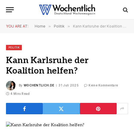
YOU ARE AT:
Home
»
Politik
»
Kann Karlsruhe der Koalition helfen?
POLITIK
Kann Karlsruhe der
Koalition helfen?
By
WOCHENTLICH.DE
31 Juli 2025
Keine Kommentare
4 Mins Read