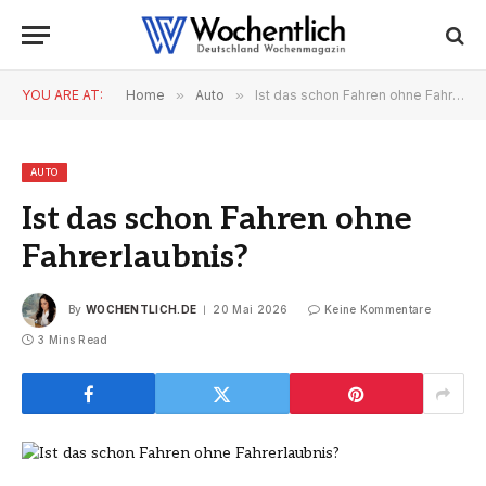
YOU ARE AT:
Home
»
Auto
»
Ist das schon Fahren ohne Fahrerlaubnis?
AUTO
Ist das schon Fahren ohne
Fahrerlaubnis?
By
WOCHENTLICH.DE
20 Mai 2026
Keine Kommentare
3 Mins Read