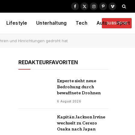
Facebook
X
Instagram
Pinterest
Vimeo
(Twitter)
Lifestyle
Unterhaltung
Tech
Auto
Sport
SUBSCRIBE
ahren und Hinrichtungen gedroht hat
REDAKTEURFAVORITEN
Experte sieht neue
Bedrohung durch
bewaffnete Drohnen
6 August 2026
Kapitän Jackson Irvine
wechselt zu Cerezo
Osaka nach Japan