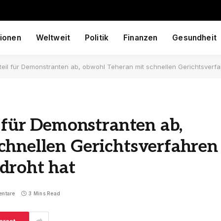
ionen
Weltweit
Politik
Finanzen
Gesundheit
rteil für Demonstranten ab, obwohl Teheran mit schnellen Gerichtsverf
l für Demonstranten ab,
chnellen Gerichtsverfahren
droht hat
entare
3 Mins Read
erest