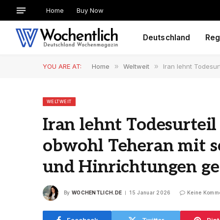
Home
Buy Now
Deutschland
Reg
YOU ARE AT:
Home
»
Weltweit
»
Iran lehnt Todesu
WELTWEIT
Iran lehnt Todesurtei
obwohl Teheran mit s
und Hinrichtungen ge
By
WOCHENTLICH.DE
15 Januar 2026
Keine Komm
Facebook
Twitter
Pint