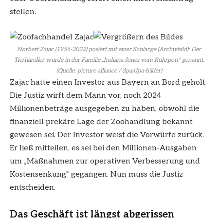
stellen.
Norbert Zajac (1955-2022) posiert mit einer Schlange (Archivbild): Der
Tierhändler wurde in der Familie „Indiana Jones vom Ruhrpott“ genannt.
(Quelle: picture alliance / dpa/dpa-bilder)
Zajac hatte einen Investor aus Bayern an Bord geholt.
Die Justiz wirft dem Mann vor, noch 2024
Millionenbeträge ausgegeben zu haben, obwohl die
finanziell prekäre Lage der Zoohandlung bekannt
gewesen sei. Der Investor weist die Vorwürfe zurück.
Er ließ mitteilen, es sei bei den Millionen-Ausgaben
um „Maßnahmen zur operativen Verbesserung und
Kostensenkung“ gegangen. Nun muss die Justiz
entscheiden.
Das Geschäft ist längst abgerissen