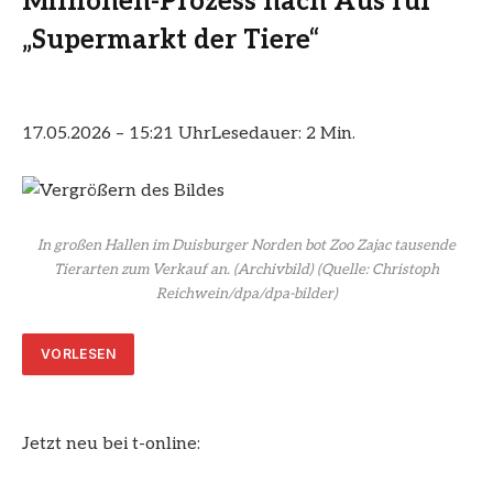
Millionen-Prozess nach Aus für
„Supermarkt der Tiere“
17.05.2026 – 15:21 Uhr
Lesedauer: 2 Min.
In großen Hallen im Duisburger Norden bot Zoo Zajac tausende
Tierarten zum Verkauf an. (Archivbild)
(Quelle: Christoph
Reichwein/dpa/dpa-bilder)
VORLESEN
Jetzt neu bei t-online: