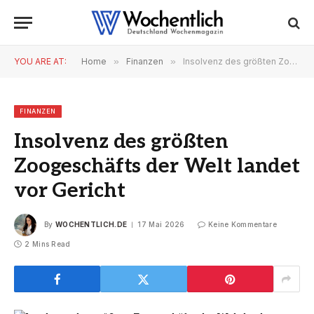
YOU ARE AT:
Home
»
Finanzen
»
Insolvenz des größten Zoogeschäfts der Welt landet vor Gericht
FINANZEN
Insolvenz des größten
Zoogeschäfts der Welt landet
vor Gericht
By
WOCHENTLICH.DE
17 Mai 2026
Keine Kommentare
2 Mins Read