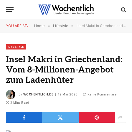
YOU ARE AT:
Home
»
Lifestyle
»
Insel Makri in Griechenland: Vom 8-Millionen-Angebot zum Ladenhüter
LIFESTYLE
Insel Makri in Griechenland:
Vom 8-Millionen-Angebot
zum Ladenhüter
By
WOCHENTLICH.DE
19 Mai 2026
Keine Kommentare
3 Mins Read