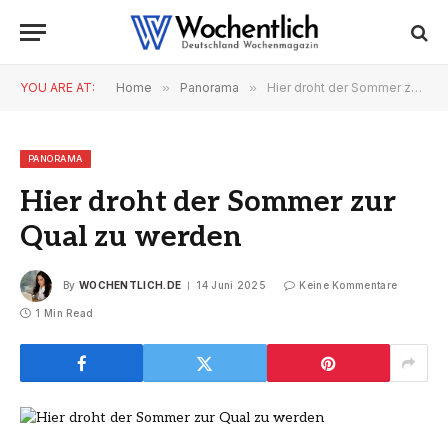
YOU ARE AT:
Home
»
Panorama
»
Hier droht der Sommer zur Qual zu werden
PANORAMA
Hier droht der Sommer zur
Qual zu werden
By
WOCHENTLICH.DE
14 Juni 2025
Keine Kommentare
1 Min Read