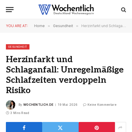
YOU ARE AT:
Home
»
Gesundheit
»
Herzinfarkt und Schlaganfall: Unregelmäßige Schlafzeiten verdoppeln Risiko
GESUNDHEIT
Herzinfarkt und
Schlaganfall: Unregelmäßige
Schlafzeiten verdoppeln
Risiko
By
WOCHENTLICH.DE
19 Mai 2026
Keine Kommentare
3 Mins Read