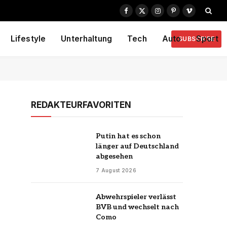
Facebook
X
Instagram
Pinterest
Vimeo
(Twitter)
Lifestyle
Unterhaltung
Tech
Auto
Sport
SUBSCRIBE
REDAKTEURFAVORITEN
Putin hat es schon
länger auf Deutschland
abgesehen
7 August 2026
Abwehrspieler verlässt
BVB und wechselt nach
Como