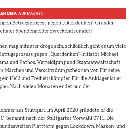
angen Betrugsprozess gegen „Querdenken“-Gründer
ARTIKEL TEILEN
rnehmer Spendengelder zweckentfremdet?
n mag mitunter dröge sein, schließlich geht es um viele
etrugsprozess gegen „Querdenken“-Initiator Michael
ama und Pathos. Verteidigung und Staatsanwaltschaft
von Märchen und Verschwörungstheorien vor. Für seine
ein Held und Freiheitskämpfer. Für die Ankläger ist er
pler. Nach vielen Monaten endet nun der
nehmer aus Stuttgart. Im April 2020 gründete er die
, benannt nach der Stuttgarter Vorwahl 0711. Die
r bundesweiten Plattform gegen Lockdown, Masken- und