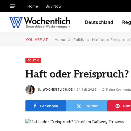
Home
Buy Now
Deutschland
Reg
YOU ARE AT:
Home
»
Politik
»
Haft oder Freispruch
POLITIK
Haft oder Freispruch?
By
WOCHENTLICH.DE
31 Juli 2025
Keine Komment
Facebook
Twitter
Pint