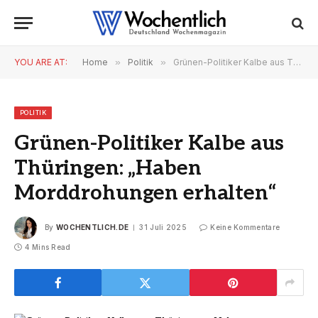
YOU ARE AT:
Home
»
Politik
»
Grünen-Politiker Kalbe aus Thüringen: „Haben Morddrohungen erhalten“
POLITIK
Grünen-Politiker Kalbe aus
Thüringen: „Haben
Morddrohungen erhalten“
By
WOCHENTLICH.DE
31 Juli 2025
Keine Kommentare
4 Mins Read