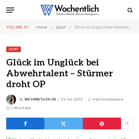
YOU ARE AT:
Home
»
Sport
»
Glück im Unglück bei Abwehrtalent – Stürmer droht OP
SPORT
Glück im Unglück bei
Abwehrtalent – Stürmer
droht OP
By
WOCHENTLICH.DE
25 Juli 2025
Keine Kommentare
3 Mins Read