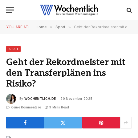
YOU ARE AT:
Home
»
Sport
»
Geht der Rekordmeister mit den Transferplänen ins Risiko?
SPORT
Geht der Rekordmeister mit
den Transferplänen ins
Risiko?
By
WOCHENTLICH.DE
20 November 2025
Keine Kommentare
3 Mins Read