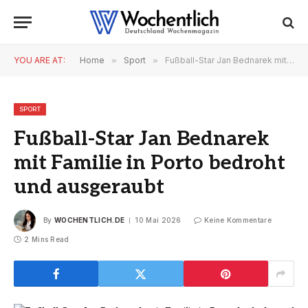
YOU ARE AT:
Home
»
Sport
»
Fußball-Star Jan Bednarek mit Familie in Porto bedroht und ausgeraubt
SPORT
Fußball-Star Jan Bednarek
mit Familie in Porto bedroht
und ausgeraubt
By
WOCHENTLICH.DE
10 Mai 2026
Keine Kommentare
2 Mins Read