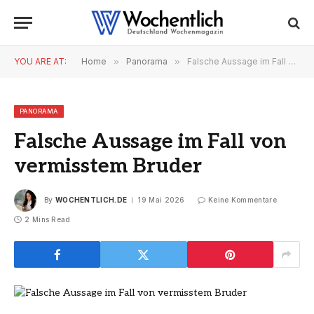
YOU ARE AT:
Home
»
Panorama
»
Falsche Aussage im Fall von vermisstem Bruder
PANORAMA
Falsche Aussage im Fall von
vermisstem Bruder
By
WOCHENTLICH.DE
19 Mai 2026
Keine Kommentare
2 Mins Read