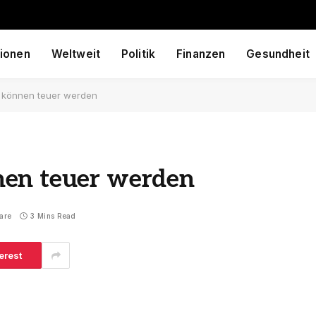
ionen
Weltweit
Politik
Finanzen
Gesundheit
 können teuer werden
nen teuer werden
are
3 Mins Read
erest