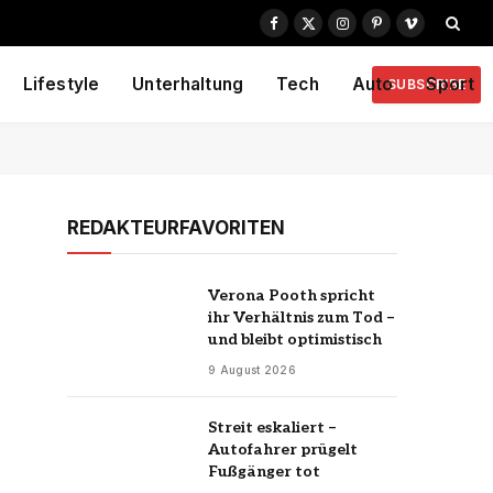
Facebook
X
Instagram
Pinterest
Vimeo
(Twitter)
Lifestyle
Unterhaltung
Tech
Auto
Sport
SUBSCRIBE
REDAKTEURFAVORITEN
Verona Pooth spricht
ihr Verhältnis zum Tod –
und bleibt optimistisch
9 August 2026
Streit eskaliert –
Autofahrer prügelt
Fußgänger tot