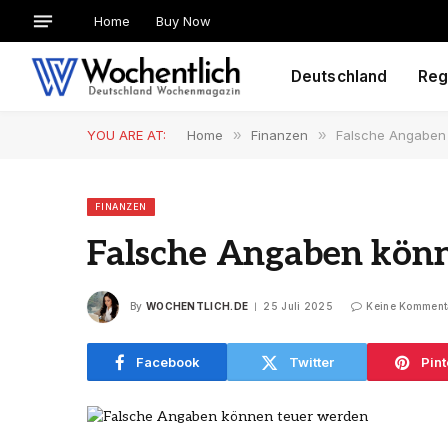
Home
Buy Now
Deutschland
Reg
YOU ARE AT:
Home
»
Finanzen
»
Falsche Angaben
FINANZEN
Falsche Angaben kön
By
WOCHENTLICH.DE
25 Juli 2025
Keine Komment
Facebook
Twitter
Pint