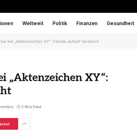
ionen
Weltweit
Politik
Finanzen
Gesundheit
row bei „Aktenzeichen XY“: Familie äußert Verdacht
ei „Aktenzeichen XY“:
cht
mmentare
2 Mins Read
erest