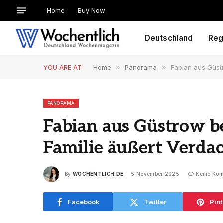
Home
Buy Now
Deutschland
Reg
YOU ARE AT:
Home
»
Panorama
»
Fabian aus Güst
PANORAMA
Fabian aus Güstrow b
Familie äußert Verda
By
WOCHENTLICH.DE
5 November 2025
Keine Ko
Facebook
Twitter
Pint