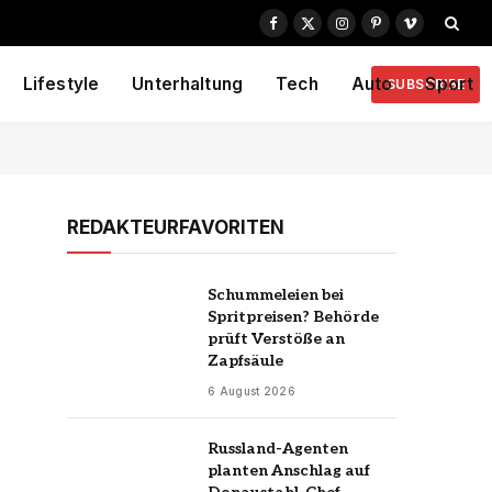
Facebook
X
Instagram
Pinterest
Vimeo
(Twitter)
Lifestyle
Unterhaltung
Tech
Auto
Sport
SUBSCRIBE
REDAKTEURFAVORITEN
Schummeleien bei
Spritpreisen? Behörde
prüft Verstöße an
Zapfsäule
6 August 2026
Russland-Agenten
planten Anschlag auf