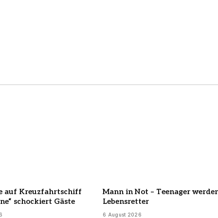
 auf Kreuzfahrtschiff
Mann in Not – Teenager werde
ne“ schockiert Gäste
Lebensretter
6
6 August 2026