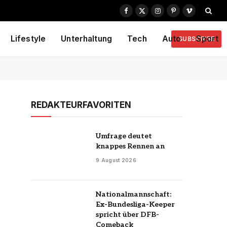
Facebook
X
Instagram
Pinterest
Vimeo
(Twitter)
Lifestyle
Unterhaltung
Tech
Auto
Sport
SUBSCRIBE
REDAKTEURFAVORITEN
Umfrage deutet
knappes Rennen an
9 August 2026
Nationalmannschaft:
Ex-Bundesliga-Keeper
spricht über DFB-
Comeback