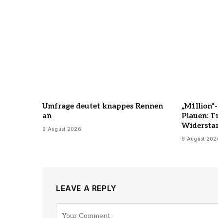
Umfrage deutet knappes Rennen
„M1llion“
an
Plauen: T
Widersta
9 August 2026
9 August 202
LEAVE A REPLY