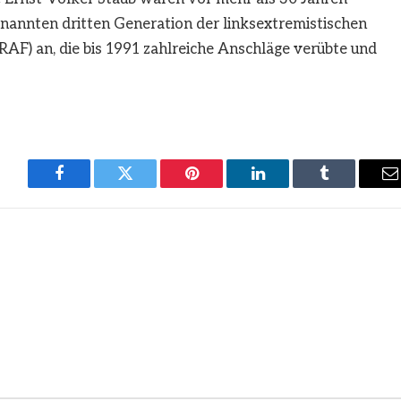
enannten dritten Generation der linksextremistischen
AF) an, die bis 1991 zahlreiche Anschläge verübte und
Facebook
Twitter
Pinterest
LinkedIn
Tumblr
E