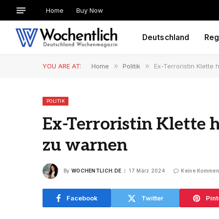
Home
Buy Now
Deutschland
Reg
YOU ARE AT:
Home
»
Politik
»
Ex-Terroristin Klett
POLITIK
Ex-Terroristin Klette
zu warnen
By
WOCHENTLICH.DE
17 März 2024
Keine Kommen
Facebook
Twitter
Pint