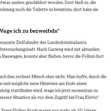
etwas anders geschildert worden. Dort hieß es, die
Wohnung noch die Toilette zu benutzen, dort habe sie
Wage ich zu bezweifeln“
genannte Zielfahnder des Landeskriminalamts
n Untersuchungshaft. Nach Garweg wird mit aktuellen
m Bauwagen, konnte aber fliehen, bevor die Polizei dort
nach ihm rechnet Münch eher nicht. Man hoffe, durch die
 und mögliche neue Hinweise am Ende einen
ristig stattfinden wird, wage ich jetzt momentan zu
ssere Situation als vor dem Zugriff bei Frau Klette.“
e Ernst-Volker Staub waren vor mehr als 30 Jahren