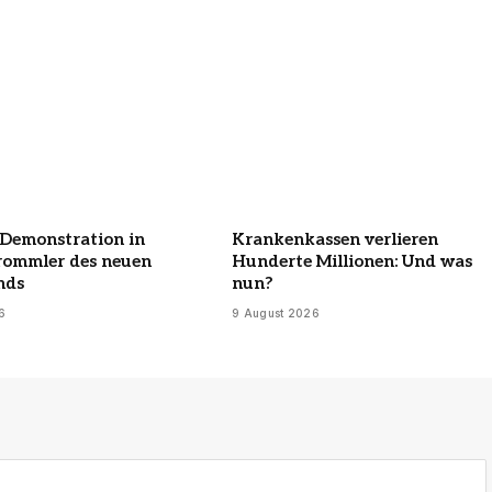
-Demonstration in
Krankenkassen verlieren
rommler des neuen
Hunderte Millionen: Und was
nds
nun?
6
9 August 2026