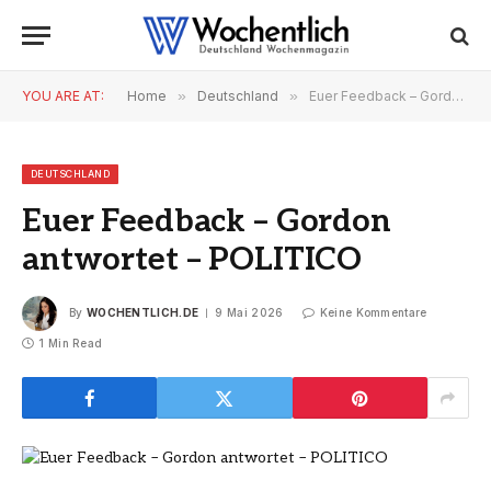
YOU ARE AT:
Home
»
Deutschland
»
Euer Feedback – Gordon antwortet – POLITICO
DEUTSCHLAND
Euer Feedback – Gordon
antwortet – POLITICO
By
WOCHENTLICH.DE
9 Mai 2026
Keine Kommentare
1 Min Read