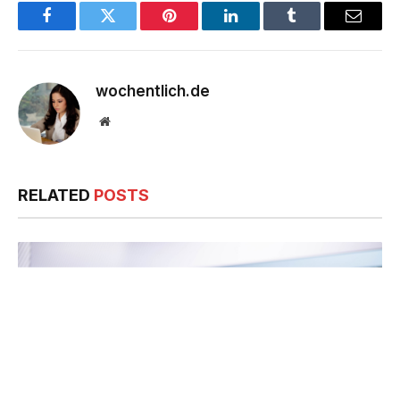
Facebook
Twitter
Pinterest
LinkedIn
Tumblr
Email
wochentlich.de
Website
RELATED
POSTS