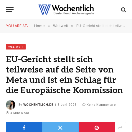
YOU ARE AT:
Home
»
Weltweit
»
EU-Gericht stellt sich teilweise auf die Seite von Meta und ist ein Schlag für die Europäische Kommission
WELTWEIT
EU-Gericht stellt sich
teilweise auf die Seite von
Meta und ist ein Schlag für
die Europäische Kommission
By
WOCHENTLICH.DE
3 Juni 2026
Keine Kommentare
4 Mins Read