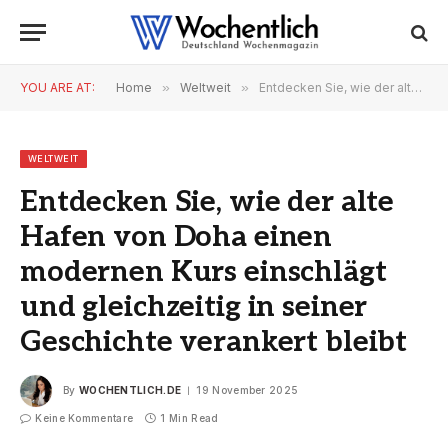
YOU ARE AT:
Home
»
Weltweit
»
Entdecken Sie, wie der alte Hafen von Doha einen modernen Kurs einschlägt und gleichzeitig in seiner Geschichte verankert bleibt
WELTWEIT
Entdecken Sie, wie der alte
Hafen von Doha einen
modernen Kurs einschlägt
und gleichzeitig in seiner
Geschichte verankert bleibt
By
WOCHENTLICH.DE
19 November 2025
Keine Kommentare
1 Min Read