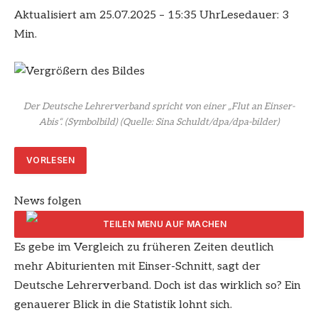
Aktualisiert am 25.07.2025 – 15:35 Uhr
Lesedauer: 3
Min.
Der Deutsche Lehrerverband spricht von einer „Flut an Einser-
Abis“. (Symbolbild)
(Quelle: Sina Schuldt/dpa/dpa-bilder)
VORLESEN
News folgen
Es gebe im Vergleich zu früheren Zeiten deutlich
ARTIKEL TEILEN
mehr Abiturienten mit Einser-Schnitt, sagt der
Deutsche Lehrerverband. Doch ist das wirklich so? Ein
genauerer Blick in die Statistik lohnt sich.