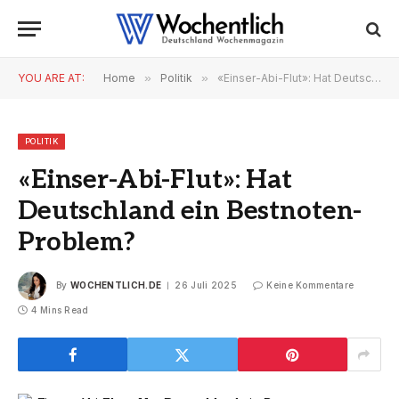
YOU ARE AT:
Home
»
Politik
»
«Einser-Abi-Flut»: Hat Deutschland ein Bestnoten-Problem?
POLITIK
«Einser-Abi-Flut»: Hat
Deutschland ein Bestnoten-
Problem?
By
WOCHENTLICH.DE
26 Juli 2025
Keine Kommentare
4 Mins Read