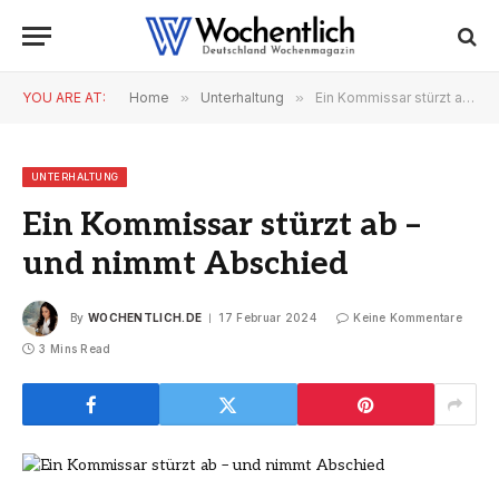
YOU ARE AT:
Home
»
Unterhaltung
»
Ein Kommissar stürzt ab – und nimmt Abschied
UNTERHALTUNG
Ein Kommissar stürzt ab –
und nimmt Abschied
By
WOCHENTLICH.DE
17 Februar 2024
Keine Kommentare
3 Mins Read