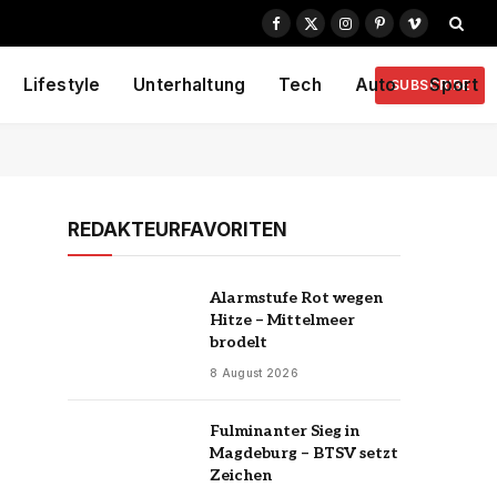
Facebook
X
Instagram
Pinterest
Vimeo
(Twitter)
Lifestyle
Unterhaltung
Tech
Auto
Sport
SUBSCRIBE
REDAKTEURFAVORITEN
Alarmstufe Rot wegen
Hitze – Mittelmeer
brodelt
8 August 2026
Fulminanter Sieg in
Magdeburg – BTSV setzt
Zeichen