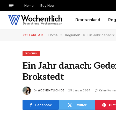
Home
Buy Now
Deutschland
Reg
YOU ARE AT:
Home
»
Regionen
»
Ein Jahr danach:
REGIONEN
Ein Jahr danach: Gede
Brokstedt
By
WOCHENTLICH.DE
25 Januar 2024
Keine Komm
Facebook
Twitter
Pint