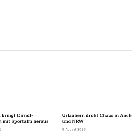
 bringt Dirndl-
Urlaubern droht Chaos in Aach
n mit Sportalm heraus
und NRW
6
8 August 2026