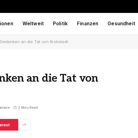
ionen
Weltweit
Politik
Finanzen
Gesundheit
 Gedenken an die Tat von Brokstedt
nken an die Tat von
entare
3 Mins Read
erest