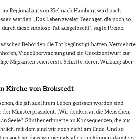
r im Regionalzug von Kiel nach Hamburg wird nach
ssen werden. „Das Leben zweier Teenager, die noch so
 durch diese sinnlose Tat ausgelöscht“, sagte Preine.
 zwischen Behörden die Tat begünstigt hätten. Vermehrte
hnhöfen, Videoüberwachung und ein Gesetzentwurf zur
lige Migranten seien erste Schritte, deren Wirkung aber
ten Kirche von Brokstedt
chen, die jäh aus ihrem Leben gerissen worden sind
te der Ministerpräsident. „Wir denken an die Menschen,
b, an Seele.“ Günther erinnerte an Konsequenzen, die aus
hrlich, mit dem sind wir noch nicht am Ende. Und so
st es auch so, dass wir niemals alles tun können, damit so