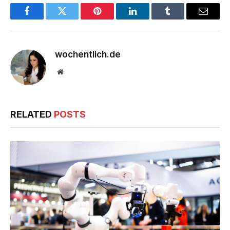
Facebook
Twitter
Pinterest
LinkedIn
Tumblr
Email
wochentlich.de
Website
RELATED
POSTS