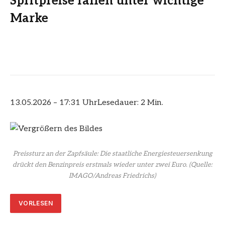
Spritpreise fallen unter wichtige
Marke
13.05.2026 – 17:31 Uhr
Lesedauer: 2 Min.
Preissturz an der Zapfsäule: Die staatliche Energiesteuersenkung
drückt den Benzinpreis erstmals wieder unter zwei Euro.
(Quelle:
IMAGO/Andreas Friedrichs)
VORLESEN