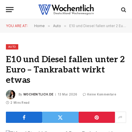
YOU ARE AT:
Home
»
Auto
»
E10 und Diesel fallen unter 2 Euro – Tankrabatt wirkt etwas
AUTO
E10 und Diesel fallen unter 2
Euro – Tankrabatt wirkt
etwas
By
WOCHENTLICH.DE
13 Mai 2026
Keine Kommentare
2 Mins Read