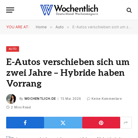
YOU ARE AT:
Home
»
Auto
»
E-Autos verschieben sich um zwei Jahre – Hybride haben Vorrang
AUTO
E-Autos verschieben sich um
zwei Jahre – Hybride haben
Vorrang
By
WOCHENTLICH.DE
15 Mai 2026
Keine Kommentare
2 Mins Read