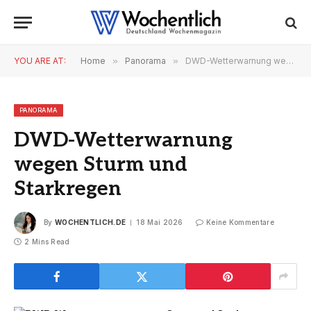
YOU ARE AT:
Home
»
Panorama
»
DWD-Wetterwarnung wegen Sturm und Starkregen
PANORAMA
DWD-Wetterwarnung
wegen Sturm und
Starkregen
By
WOCHENTLICH.DE
18 Mai 2026
Keine Kommentare
2 Mins Read