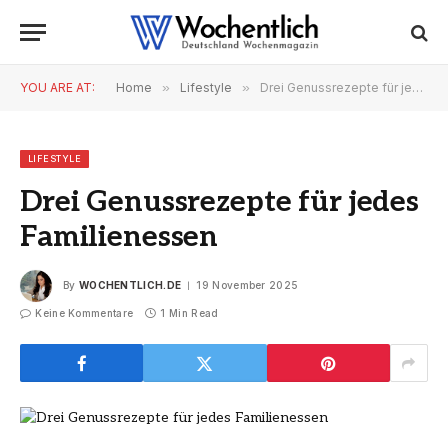
YOU ARE AT:
Home
»
Lifestyle
»
Drei Genussrezepte für jedes Familienessen
LIFESTYLE
Drei Genussrezepte für jedes
Familienessen
By
WOCHENTLICH.DE
19 November 2025
Keine Kommentare
1 Min Read