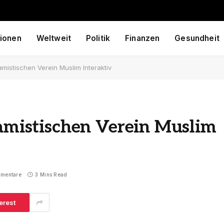
ionen
Weltweit
Politik
Finanzen
Gesundheit
lamistischen Verein Muslim Interaktiv
lamistischen Verein Muslim
mmentare
3 Mins Read
erest