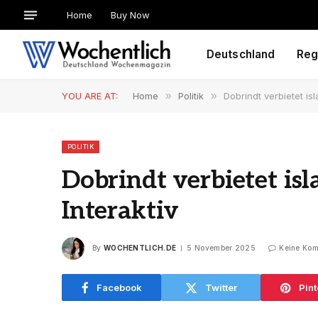
Home
Buy Now
Deutschland
Reg
YOU ARE AT:
Home
»
Politik
»
Dobrindt verbietet is
POLITIK
Dobrindt verbietet is
Interaktiv
By
WOCHENTLICH.DE
5 November 2025
Keine Ko
Facebook
Twitter
Pint