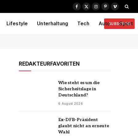
Facebook
X
Instagram
Pinterest
Vimeo
(Twitter)
Lifestyle
Unterhaltung
Tech
Auto
Sport
SUBSCRIBE
REDAKTEURFAVORITEN
Wie steht es um die
Sicherheitslage in
Deutschland?
6 August 2026
Ex-DFB-Präsident
glaubt nicht an erneute
Wahl