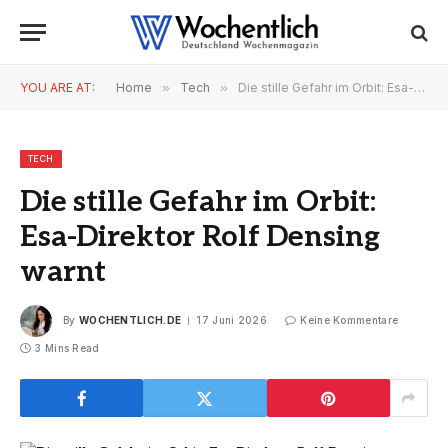
YOU ARE AT:
Home
»
Tech
»
Die stille Gefahr im Orbit: Esa-Direktor Rolf Densing warnt
TECH
Die stille Gefahr im Orbit:
Esa-Direktor Rolf Densing
warnt
By
WOCHENTLICH.DE
17 Juni 2026
Keine Kommentare
3 Mins Read