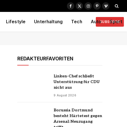
Facebook
X
Instagram
Pinterest
Vimeo
(Twitter)
Lifestyle
Unterhaltung
Tech
Auto
Sport
SUBSCRIBE
REDAKTEURFAVORITEN
Linken-Chef schließt
Unterstützung für CDU
nicht aus
9 August 2026
Borussia Dortmund
besteht Härtetest gegen
Arsenal: Neuzugang