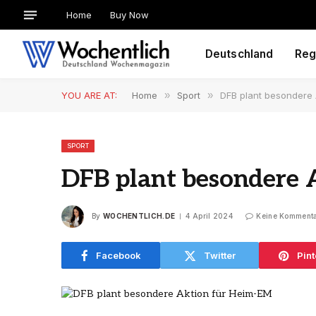
Home
Buy Now
Deutschland
Reg
YOU ARE AT:
Home
»
Sport
»
DFB plant besondere 
SPORT
DFB plant besondere 
By
WOCHENTLICH.DE
4 April 2024
Keine Komment
Facebook
Twitter
Pint