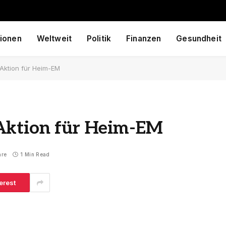
ionen
Weltweit
Politik
Finanzen
Gesundheit
Aktion für Heim-EM
Aktion für Heim-EM
are
1 Min Read
erest