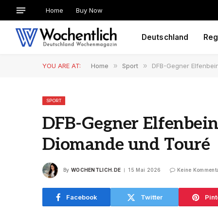
Home
Buy Now
Deutschland
Reg
YOU ARE AT:
Home
»
Sport
»
DFB-Gegner Elfenbei
SPORT
DFB-Gegner Elfenbein
Diomande und Touré
By
WOCHENTLICH.DE
15 Mai 2026
Keine Komment
Facebook
Twitter
Pint