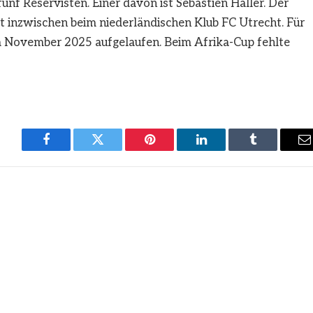
nf Reservisten. Einer davon ist Sébastien Haller. Der
t inzwischen beim niederländischen Klub FC Utrecht. Für
im November 2025 aufgelaufen. Beim Afrika-Cup fehlte
Facebook
Twitter
Pinterest
LinkedIn
Tumblr
E