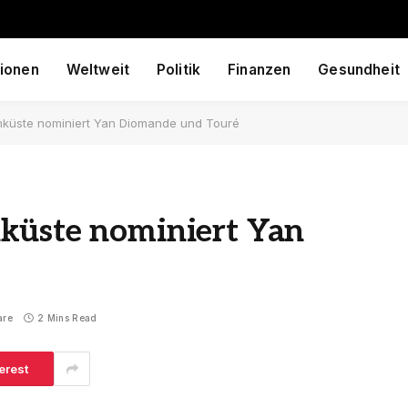
ionen
Weltweit
Politik
Finanzen
Gesundheit
nküste nominiert Yan Diomande und Touré
küste nominiert Yan
are
2 Mins Read
erest