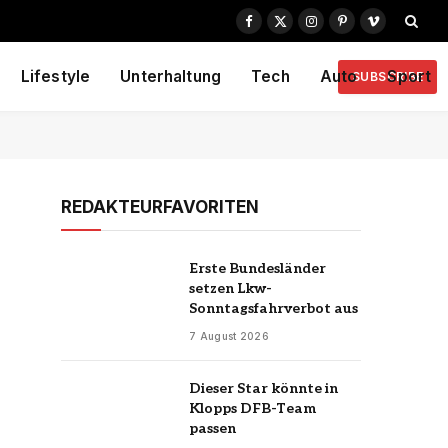
Facebook
X
Instagram
Pinterest
Vimeo
(Twitter)
Lifestyle
Unterhaltung
Tech
Auto
Sport
SUBSCRIBE
REDAKTEURFAVORITEN
Erste Bundesländer
setzen Lkw-
Sonntagsfahrverbot aus
7 August 2026
Dieser Star könnte in
Klopps DFB-Team
passen