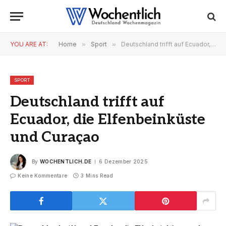
YOU ARE AT:
Home
»
Sport
»
Deutschland trifft auf Ecuador, die Elfenbeinküste und Curaçao
SPORT
Deutschland trifft auf
Ecuador, die Elfenbeinküste
und Curaçao
By
WOCHENTLICH.DE
6 Dezember 2025
Keine Kommentare
3 Mins Read