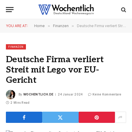
YOU ARE AT:
Home
»
Finanzen
»
Deutsche Firma verliert Streit mit Lego vor EU-Gericht
FINANZEN
Deutsche Firma verliert
Streit mit Lego vor EU-
Gericht
By
WOCHENTLICH.DE
24 Januar 2024
Keine Kommentare
2 Mins Read