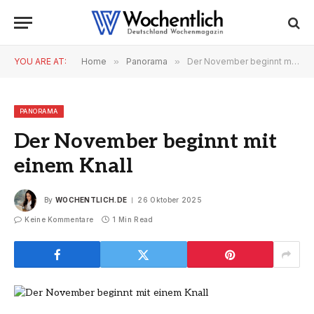
YOU ARE AT:
Home
»
Panorama
»
Der November beginnt mit einem Knall
PANORAMA
Der November beginnt mit
einem Knall
By
WOCHENTLICH.DE
26 Oktober 2025
Keine Kommentare
1 Min Read