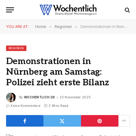
YOU ARE AT:
Home
»
Regionen
»
Demonstrationen in Nürnberg am Samstag: Polizei zieht erste Bilanz
REGIONEN
Demonstrationen in
Nürnberg am Samstag:
Polizei zieht erste Bilanz
By
WOCHENTLICH.DE
23 November 2025
Keine Kommentare
2 Mins Read