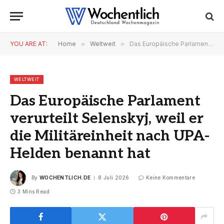
YOU ARE AT:
Home
»
Weltweit
»
Das Europäische Parlament verurteilt Selenskyj, weil er die Militäreinheit nach UPA-Helden benannt hat
WELTWEIT
Das Europäische Parlament
verurteilt Selenskyj, weil er
die Militäreinheit nach UPA-
Helden benannt hat
By
WOCHENTLICH.DE
8 Juli 2026
Keine Kommentare
3 Mins Read