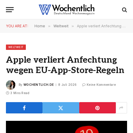
YOU ARE AT:
Home
»
Weltweit
»
Apple verliert Anfechtung wegen EU-App-Store-Regeln
WELTWEIT
Apple verliert Anfechtung
wegen EU-App-Store-Regeln
By
WOCHENTLICH.DE
8 Juli 2026
Keine Kommentare
3 Mins Read