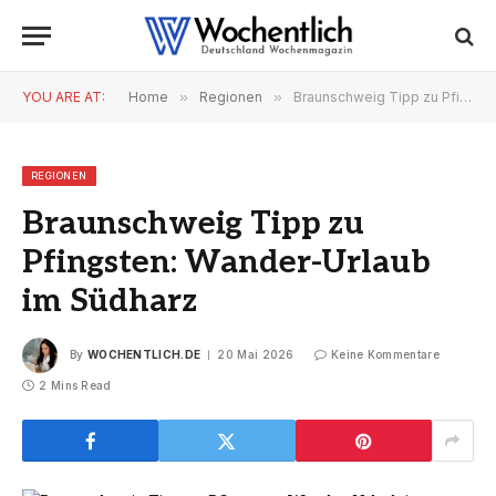
YOU ARE AT:
Home
»
Regionen
»
Braunschweig Tipp zu Pfingsten: Wander-Urlaub im Südharz
REGIONEN
Braunschweig Tipp zu
Pfingsten: Wander-Urlaub
im Südharz
By
WOCHENTLICH.DE
20 Mai 2026
Keine Kommentare
2 Mins Read