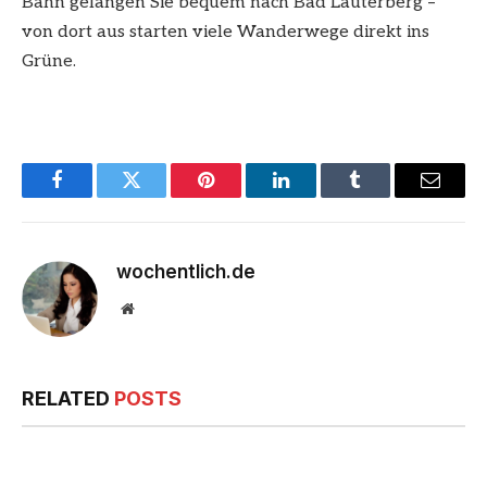
Bahn gelangen Sie bequem nach Bad Lauterberg –
von dort aus starten viele Wanderwege direkt ins
Grüne.
Facebook
Twitter
Pinterest
LinkedIn
Tumblr
Email
wochentlich.de
Website
RELATED
POSTS