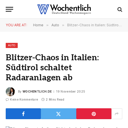
YOU ARE AT:
Home
»
Auto
»
Blitzer-Chaos in Italien: Südtirol schaltet Radaranlagen ab
AUTO
Blitzer-Chaos in Italien:
Südtirol schaltet
Radaranlagen ab
By
WOCHENTLICH.DE
19 November 2025
Keine Kommentare
2 Mins Read