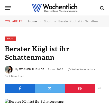
YOU ARE AT:
Home
»
Sport
»
Berater Kögl ist ihr Schattenmann
SPORT
Berater Kögl ist ihr
Schattenmann
By
WOCHENTLICH.DE
3 Juni 2026
Keine Kommentare
2 Mins Read